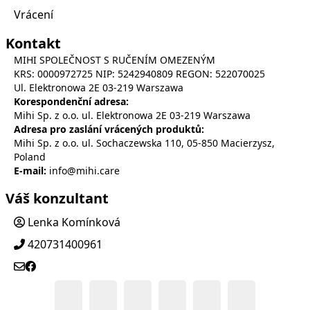
Vrácení
Kontakt
MIHI SPOLEČNOST S RUČENÍM OMEZENÝM
KRS: 0000972725 NIP: 5242940809 REGON: 522070025
Ul. Elektronowa 2Е 03-219 Warszawa
Korespondenční adresa:
Mihi Sp. z o.o. ul. Elektronowa 2Е 03-219 Warszawa
Adresa pro zaslání vrácených produktů:
Mihi Sp. z o.o. ul. Sochaczewska 110, 05-850 Macierzysz,
Poland
E-mail:
info@mihi.care
Váš konzultant
Lenka Komínková
420731400961