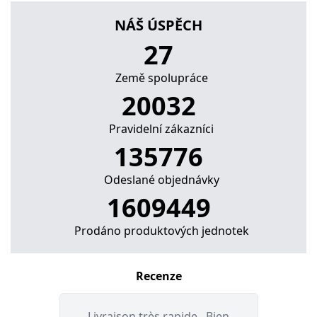
NÁŠ ÚSPĚCH
27
Země spolupráce
22894
Pravidelní zákazníci
157994
Odeslané objednávky
1872814
Prodáno produktových jednotek
Recenze
tydes
Livraison très rapide . Bien
Pro