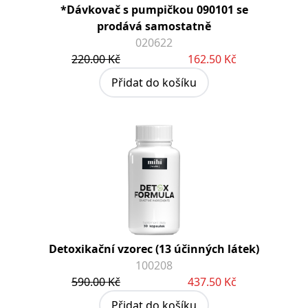
*Dávkovač s pumpičkou 090101 se
prodává samostatně
020622
220.00 Kč
162.50 Kč
Přidat do košíku
Detoxikační vzorec (13 účinných látek)
100208
590.00 Kč
437.50 Kč
Přidat do košíku