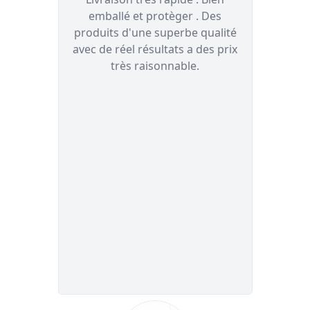
atywa
emballé et protèger . Des
y
eku
produits d'une superbe qualité
mogą
avec de réel résultats a des prix
moim
wałem
très raisonnable.
 nie
e
i
a dać
j aby
metyk
zebny.
siące
rzy a
m z
at na
je